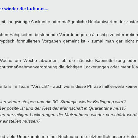
 wieder die Luft aus...
eit, langwierige Auskünfte oder maßgebliche Rückantworten der zustä
schen Fähigkeiten, bestehende Verordnungen o.ä. richtig zu interpretie
kryptisch formulierten Vorgaben gemeint ist - zumal man gar nicht
oche um Woche abwarten, ob die nächste Kabinettsitzung oder 
schutzmaßnahmenverordnung die richtigen Lockerungen oder mehr Klarh
enfalls im Team "Vorsicht" - auch wenn diese Phrase mittlerweile keine
len wieder steigen und die 3G-Strategie wieder Bedingung wird?
ßer positiv ist und der Rest der Mannschaft in Quarantäne muss?
den derzeitigen Lockerungen die Maßnahmen wieder verschärft werde
er einstellen müssen?
d viele Unbekannte in einer Rechnung, die letztendlich unsere Entsc