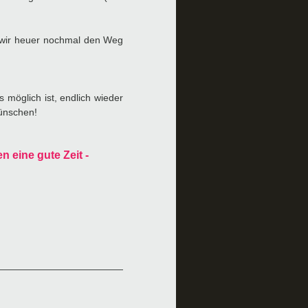
n wir heuer nochmal den Weg
 möglich ist,
endlich wieder
ünschen!
 eine gute Zeit -