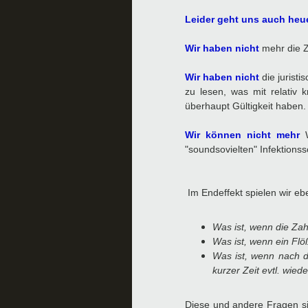
Leider geht uns auch heuer
Wir haben nicht
mehr die Z
Wir haben nicht
die juristi
zu lesen, was mit relativ 
überhaupt Gültigkeit haben.
Wir können nicht
mehr
W
"soundsovielten" Infektions
Im Endeffekt spielen wir eb
Was ist, wenn die Zah
Was ist, wenn ein Flö
Was ist, wenn nach 
kurzer Zeit evtl. wied
Diese und andere Fragen sin