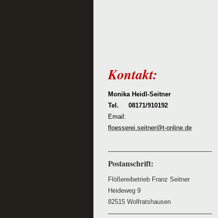
Kontakt:
Monika Heidl-Seitner
Tel. 08171/910192
Email:
floesserei.seitner@t-online.de
Postanschrift:
Flößereibetrieb Franz Seitner
Heideweg 9
82515 Wolfratshausen