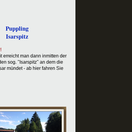
Puppling
Isarspitz
!
t erreicht man dann inmitten der
en sog. "Isarspitz" an dem die
Isar mündet - ab hier fahren Sie