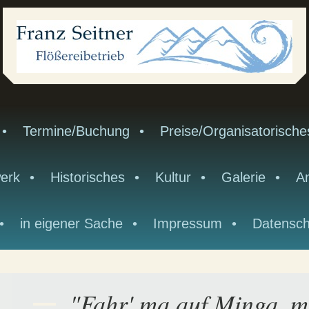
Termine/Buchung
Preise/Organisatorische
erk
Historisches
Kultur
Galerie
An
in eigener Sache
Impressum
Datensch
"Fahr' ma auf Minga, mi