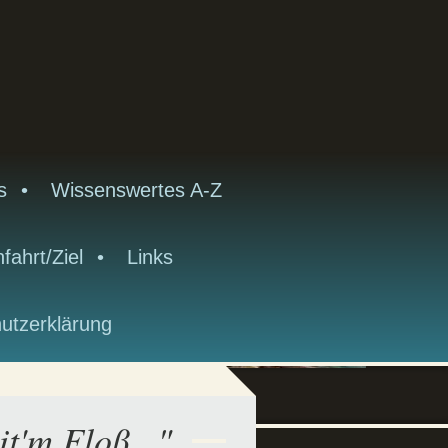
s
Wissenswertes A-Z
fahrt/Ziel
Links
utzerklärung
t'm Floß..."