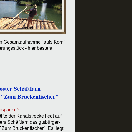
iner Gesamtaufnahme "aufs Korn"
erungsstück - hier besteht
oster Schäftlarn
 "Zum Bruckenfischer"
agspause?
lfte der Kanalstrecke liegt auf
rs Schäftlarn das gutbürger-
"Zum Bruckenfischer". Es liegt