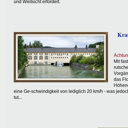
und Weitsicht erfordert.
Kra
Achtung
Mit fas
rutsche
Vorgäng
das Fl
Höhenu
eine Ge-schwindigkeit von lediglich 20 km/h - was jed
tut...