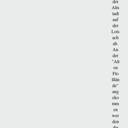
der
Alts
tadt
auf
der
Lois
ach
ab.
An
der
"Alt
en
Flo
ßlän
de"
ang
eko
mm
en
wer
den
die