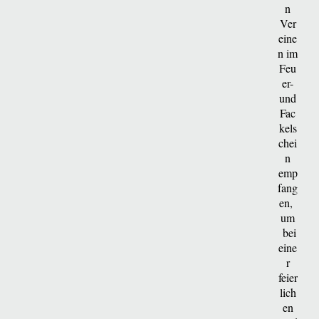
n
Ver
eine
n im
Feu
er-
und
Fac
kels
chei
n
emp
fang
en,
um
bei
eine
r
feier
lich
en