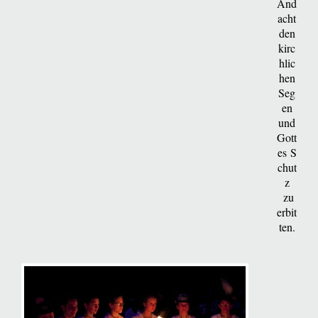
And
acht
den
kirc
hlic
hen
Seg
en
und
Gott
es
S
chut
z
zu
erbit
ten.