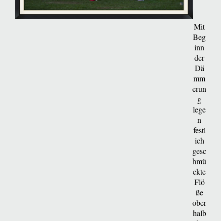
Mit
Beg
inn
der
Dä
mm
erun
g
lege
n
festl
ich
gesc
hmü
ckte
Flö
ße
ober
halb