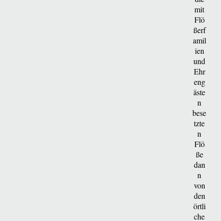
mit
Flö
ßerf
amil
ien
und
Ehr
eng
äste
n
bese
tzte
n
Flö
ße
dan
n
von
den
örtli
che